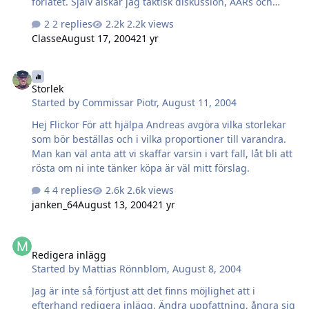
förlåtet. Själv älskar jag taktisk diskussion, AARs och
scenarion. Så bara släng ihop ett inlägg så hänger i alla
2 replies
2.2k views
fall jag på! Janusz
Classe
August 17, 2004
21 yr
Storlek
Storlek
Started by
Commissar Piotr
,
August 11, 2004
Hej Flickor För att hjälpa Andreas avgöra vilka storlekar
som bör beställas och i vilka proportioner till varandra.
Man kan väl anta att vi skaffar varsin i vart fall, låt bli att
rösta om ni inte tänker köpa är väl mitt förslag.
4 replies
2.6k views
janken_64
August 13, 2004
21 yr
Redigera inlägg
Redigera inlägg
Started by
Mattias Rönnblom
,
August 8, 2004
Jag är inte så förtjust att det finns möjlighet att i
efterhand redigera inlägg. Ändra uppfattning, ångra sig