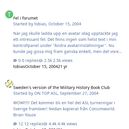
satsa på kvalité och risken är att det blir ganska dyrt, jag
Fel i forumet
skulle gissa på ca 300-400,- styck. Nu när jag tänker på
Fel i forumet
det så skulle nog en svart skjorta vara fräschare. Lämna
Started by
tobias
,
October 15, 2004
intresse här eller i mail till mig. Det är bråttom om det
ska vara klart till Arnhem. Jag återkommer med exakt
När jag skulle ladda upp en avatar idag upptäckte jag
pris när jag ve…
ett intressant fel: Det finns ingen som helst text i min
kontrollpanel under "Ändra avatarinställningar". Nu
kunde jag gissa mig fram ganska enkelt, men det vore
nog ändå bra med någon text.
0 replies
2.5k views
tobias
October 15, 2004
21 yr
Sweden's version of the Military History Book Club
Sweden's version of the Military History Book Club
Started by
ON TOP ASL
,
September 27, 2004
WOW!!!!! Det kommer bli en hel del ASL turneringar i
Sverige framöver! Nedan kopierat från Consimworld.
Brian Youse
12 replies
4.4k views