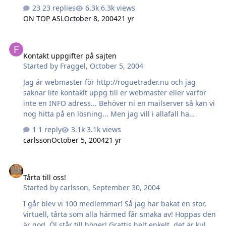
just då kändes det bra. Men kanske var jag lite för
23 replies
6.3k views
snabb. Jag tycker dock om känslan vi har på forumet och
ON TOP ASL
October 8, 2004
21 yr
när två människor, enligt mig, blir förbannade på
varandra, så känns det som den diskussionen inte
Kontakt uppgifter på sajten
passar här. Är det bra med moderering (alltså att någon
Kontakt uppgifter på sajten
"bestämmer" vad som är lämpligt eller inte), eller ska
Started by
Fraggel
,
October 5, 2004
forumet vara helt fritt? Reagerade jag för snabbt? Bör
diskussioner som spårar ur få nån form av riktvisare?
Jag är webmaster för http://roguetrader.nu och jag
Vem bestämmer när en diskussion spårar ur? …
saknar lite kontaklt uppg till er webmaster eller varför
inte en INFO adress... Behöver ni en mailserver så kan vi
nog hitta på en lösning... Men jag vill i allafall ha
tillstånd ett länk byte där av mina försök till kontakt
1 reply
3.1k views
Gillade bilderna från Arnheim har fundert på att åka dit
carlsson
October 5, 2004
21 yr
ett fleral ggr...
Tårta till oss!
Tårta till oss!
Started by
carlsson
,
September 30, 2004
I går blev vi 100 medlemmar! Så jag har bakat en stor,
virtuell, tårta som alla härmed får smaka av! Hoppas den
är god. Öl står till höger! Grattis helt enkelt, det är kul