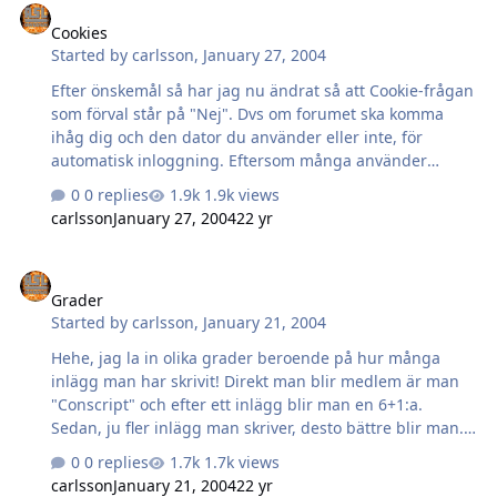
jag antar att några sitter med lite extra moduler etc eller
Cookies
tar det all försäljning från Trojan? Sen vet jag inte
Started by
carlsson
,
January 27, 2004
behovet av en test-sektion där man kan gå in och kolla
hur ens signatur ser ut men många andra forum har
Efter önskemål så har jag nu ändrat så att Cookie-frågan
det.
som förval står på "Nej". Dvs om forumet ska komma
ihåg dig och den dator du använder eller inte, för
automatisk inloggning. Eftersom många använder
datorn på skolan och andra officiella instanser så slipper
0 replies
1.9k views
användaren nu att klicka i Nej-rutan manuellt, och för
carlsson
January 27, 2004
22 yr
dem som inte gör det så innebär det bara att klicka i "Ja"
en gång. Om detta ställer till några problem eller verkar
Grader
helt knasigt, säg till! /carlsson
Grader
Started by
carlsson
,
January 21, 2004
Hehe, jag la in olika grader beroende på hur många
inlägg man har skrivit! Direkt man blir medlem är man
"Conscript" och efter ett inlägg blir man en 6+1:a.
Sedan, ju fler inlägg man skriver, desto bättre blir man.
8-1 blir man till exempel efter sitt 100:e inlägg... PS. Ni
0 replies
1.7k views
kanske har noterat att forumet är på svenska nu också!?
carlsson
January 21, 2004
22 yr