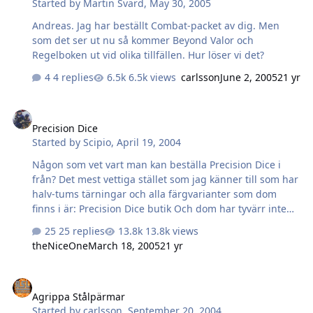
Started by
Martin Svärd
,
May 30, 2005
Andreas. Jag har beställt Combat-packet av dig. Men
som det ser ut nu så kommer Beyond Valor och
Regelboken ut vid olika tillfällen. Hur löser vi det?
4 replies
6.5k views
carlsson
June 2, 2005
21 yr
Precision Dice
Precision Dice
Started by
Scipio
,
April 19, 2004
Någon som vet vart man kan beställa Precision Dice i
från? Det mest vettiga stället som jag känner till som har
halv-tums tärningar och alla färgvarianter som dom
finns i är: Precision Dice butik Och dom har tyvärr inte
haft tv av färgvarianterna inne som jag tänker beställa
25 replies
13.8k views
på rätt länge nu. Finns det några andra allternativ där
theNiceOne
March 18, 2005
21 yr
dom har lika gott sortiment?
Agrippa Stålpärmar
Agrippa Stålpärmar
Started by
carlsson
,
September 20, 2004