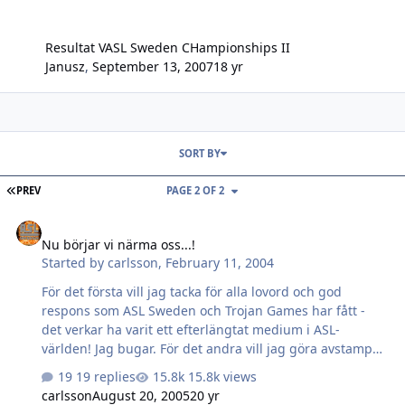
Resultat VASL Sweden CHampionships II
Janusz
,
September 13, 2007
18 yr
SORT BY
FIRST PAGE
PREV
PAGE 2 OF 2
Nu börjar vi närma oss...!
Nu börjar vi närma oss...!
Started by
carlsson
,
February 11, 2004
För det första vill jag tacka för alla lovord och god
respons som ASL Sweden och Trojan Games har fått -
det verkar ha varit ett efterlängtat medium i ASL-
världen! Jag bugar. För det andra vill jag göra avstamp
med den första vettiga versionen av sajten. Vi har lång
19 replies
15.8k views
väg kvar att gå, men nu börjar det i alla fall bli
carlsson
August 20, 2005
20 yr