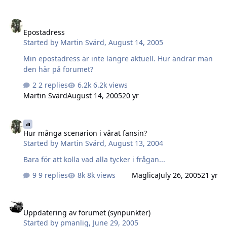
representativt. Tyvärr är jag ingen webdesigner av klass
(detta är den tredje websidan som jag överhuvudtaget
Epostadress
har gjort) men jag tycker det är bättre med en halvokej
Epostadress
sajt än ingen sajt alls! Som vanligt; Har ni några idéer
Started by
Martin Svärd
,
August 14, 2005
eller åsikter - hör av er! Tillsammans ska vi göra ASL
Sweden till vår favoritplats på nätet!
Min epostadress är inte längre aktuell. Hur ändrar man
den här på forumet?
2 replies
6.2k views
Martin Svärd
August 14, 2005
20 yr
Hur många scenarion i vårat fansin?
Hur många scenarion i vårat fansin?
Started by
Martin Svärd
,
August 13, 2004
Bara för att kolla vad alla tycker i frågan...
9 replies
8k views
Maglica
July 26, 2005
21 yr
Uppdatering av forumet (synpunkter)
Uppdatering av forumet (synpunkter)
Started by
pmanlig
,
June 29, 2005