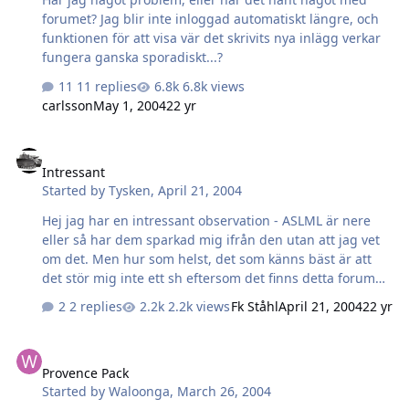
forumet? Jag blir inte inloggad automatiskt längre, och
funktionen för att visa vär det skrivits nya inlägg verkar
fungera ganska sporadiskt...?
11 replies
6.8k views
carlsson
May 1, 2004
22 yr
Intressant
Intressant
Started by
Tysken
,
April 21, 2004
Hej jag har en intressant observation - ASLML är nere
eller så har dem sparkad mig ifrån den utan att jag vet
om det. Men hur som helst, det som känns bäst är att
det stör mig inte ett sh eftersom det finns detta forum
här - som samlar upp spelare som finns runt hörnet (ok -
2 replies
2.2k views
Fk Ståhl
April 21, 2004
22 yr
mer eller mindre). Så även om det fanns en tid när jag
har haft definitivt mer tid för att spela ASL - så hålla
Provence Pack
detta forum just nu när det "vanliga livet" tar mycket
Provence Pack
plats suget efter ASL upp. Mycket bra!!
Started by
Waloonga
,
March 26, 2004