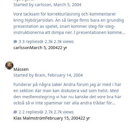
Started by
carlsson
,
March 5, 2004
Vore tacksam för korrekturläsning och kommentarer
kring Nybörjarsidan. Än så länge finns bara en grundlig
presentation av spelet, snart kommer steg-för-steg-
instruktionerna att dimpa ner. I presentationen kommer
fler bilder så småningom...
3 replies
2.3k views
carlsson
March 5, 2004
22 yr
Mässen
Mässen
Started by
Brain
,
February 14, 2004
Funderar på några saker Andra forum jag är med i har
en sektion där man kan diskutera vad som helst. Med
den medlemstegring vi har nu kanske det vore bra här
också så vi inte spammar ner alla andra trådar för
mycket. Min rubrik är ett exempel på namn som kanske
2 replies
2.7k views
vore bra eller "Officers Club". Detta kanske ter sig som
Klas Malmström
February 15, 2004
22 yr
att man skulle lägga det under "Övrigt" men dtycker inte
det passar där ändå. Kanske en begagnatmarknad då
Cookies