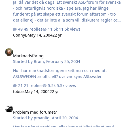
Ja, då var det då dags. Ett svenskt ASL-forum för svenska
- och naturligtvis nordiska - spelare. Jag har länge
funderat på att skapa ett svenskt forum eftersom - tro
det eller ej - det är inte alla som vill diskutera regler och
dylikt på engelska. Vår hobby är kanske inte den största,
49 replies
11.5k views
men den är växande, och jag är övertygad om att vi med
ConnyB
May 14, 2004
22 yr
en svensk ASL-sajt kan sprida hobbyn ännu mer. ASL
Sweden kommer att bli vad vi gör det till. Vad som ligger
Marknadsföring
på önskelistan från mig är: - Modererade forum, varav
Marknadsföring
några ni kan hitta under "Kategorier" här på forumet. -
Started by
Brain
,
February 25, 2004
AAR-sektioner. En samlingsplats med samtliga AAR's
som finns på nätet. Även om det bara är länkar till andra
Hur har marknadsföringen skett nu i och med att
sidor…
ASLSWEDEN är officiell? dvs var syns ASLswden
21 replies
5.5k views
tobias
May 14, 2004
22 yr
Problem med forumet?
Problem med forumet?
Started by
pmanlig
,
April 20, 2004
Har jag något problem, eller har det hänt något med