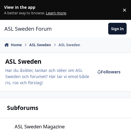
Skip to content
View in the app
×
Di
A better way to browse.
Learn more
.
ASL Sweden Forum
Sign In
Home
ASL Sweden
ASL Sweden
ASL Sweden
Har du åsikter, tankar och idéer om ASL
Followers
Sweden och forumet? Här tar vi emot både
ris, ros och förslag!
Subforums
ASL Sweden Magazine
ASL Sweden Magazine