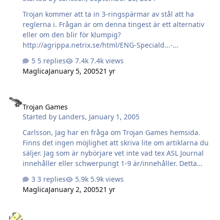
Trojan kommer att ta in 3-ringspärmar av stål att ha
reglerna i. Frågan är om denna tingest är ett alternativ
eller om den blir för klumpig?
http://agrippa.netrix.se/html/ENG-Speciald...-
bindercase.htm
5 replies
7.4k views
Maglica
January 5, 2005
21 yr
Trojan Games
Trojan Games
Started by
Landers
,
January 1, 2005
Carlsson, Jag har en fråga om Trojan Games hemsida.
Finns det ingen möjlighet att skriva lite om artiklarna du
säljer. Jag som är nybörjare vet inte vad tex ASL Journal
innehåller eller schwerpungt 1-9 är/innehåller. Detta
skulle ju innebära lite extra arbete för dig, men jag vet
3 replies
5.9k views
ju att du har gott om tid Landers
Maglica
January 2, 2005
21 yr
Chat-ruta