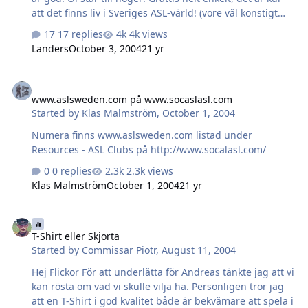
att det finns liv i Sveriges ASL-värld! (vore väl konstigt
annars med tanke på hur tuffa svenskarna är i
17 replies
4k views
turneringar)
Landers
October 3, 2004
21 yr
www.aslsweden.com på www.socaslasl.com
www.aslsweden.com på www.socaslasl.com
Started by
Klas Malmström
,
October 1, 2004
Numera finns www.aslsweden.com listad under
Resources - ASL Clubs på http://www.socalasl.com/
0 replies
2.3k views
Klas Malmström
October 1, 2004
21 yr
T-Shirt eller Skjorta
T-Shirt eller Skjorta
Started by
Commissar Piotr
,
August 11, 2004
Hej Flickor För att underlätta för Andreas tänkte jag att vi
kan rösta om vad vi skulle vilja ha. Personligen tror jag
att en T-Shirt i god kvalitet både är bekvämare att spela i