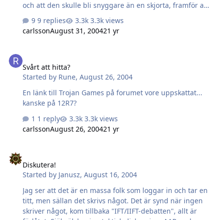
och att den skulle bli snyggare än en skjorta, framför allt
eftersom färgen är svart.
9 replies
3.3k views
carlsson
August 31, 2004
21 yr
Svårt att hitta?
Svårt att hitta?
Started by
Rune
,
August 26, 2004
En länk till Trojan Games på forumet vore uppskattat...
kanske på 12R7?
1 reply
3.3k views
carlsson
August 26, 2004
21 yr
Diskutera!
Diskutera!
Started by
Janusz
,
August 16, 2004
Jag ser att det är en massa folk som loggar in och tar en
titt, men sällan det skrivs något. Det är synd när ingen
skriver något, kom tillbaka "IFT/IIFT-debatten", allt är