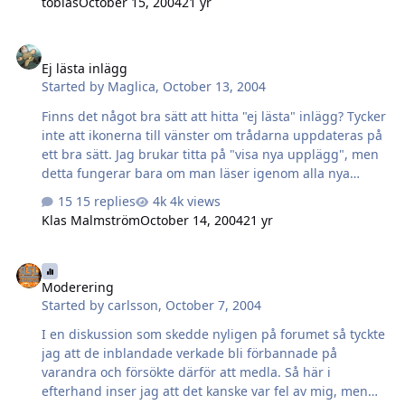
tobias
October 15, 2004
21 yr
Ej lästa inlägg
Ej lästa inlägg
Started by
Maglica
,
October 13, 2004
Finns det något bra sätt att hitta "ej lästa" inlägg? Tycker
inte att ikonerna till vänster om trådarna uppdateras på
ett bra sätt. Jag brukar titta på "visa nya upplägg", men
detta fungerar bara om man läser igenom alla nya
inlägg innan man loggar ut, för nästa gång är ju dom
15 replies
4k views
olästa inläggen inte nya längre. Hur gör ni?
Klas Malmström
October 14, 2004
21 yr
Moderering
Moderering
Started by
carlsson
,
October 7, 2004
I en diskussion som skedde nyligen på forumet så tyckte
jag att de inblandade verkade bli förbannade på
varandra och försökte därför att medla. Så här i
efterhand inser jag att det kanske var fel av mig, men