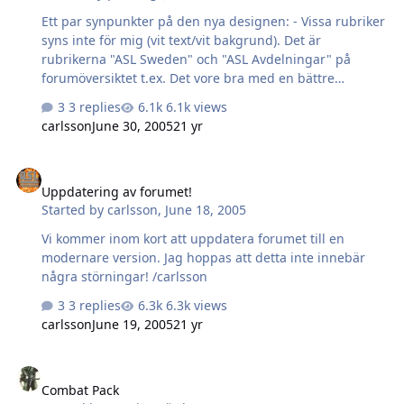
Ett par synpunkter på den nya designen: - Vissa rubriker
syns inte för mig (vit text/vit bakgrund). Det är
rubrikerna "ASL Sweden" och "ASL Avdelningar" på
forumöversiktet t.ex. Det vore bra med en bättre
färgkombination. - Knapparna (bilden) för "gå till första
3 replies
6.1k views
olästa inlägg" i ämneslistan har blivit lite mindre, och
carlsson
June 30, 2005
21 yr
jag skulle gärna se att den var lite större. - När man
skriver inlägg så är hjälptext och värdet brevid rubriken
Uppdatering av forumet!
"Öppna taggar" skrivet på vit bakgrund, medan
Uppdatering av forumet!
kringliggande text är på ljusblå bakgrund. Det ser inte
Started by
carlsson
,
June 18, 2005
så bra ut. - Ofta när jag kollar forumet på helger så har
det varit trassel. Känt? Något som är temporärt? I övrigt
Vi kommer inom kort att uppdatera forumet till en
vill jag tacka för…
modernare version. Jag hoppas att detta inte innebär
några störningar! /carlsson
3 replies
6.3k views
carlsson
June 19, 2005
21 yr
Combat Pack
Combat Pack