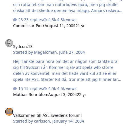
och rätta fel kan man naturligtvis göra, men jag skulle
önska att det skedde genom nya inlägg. Annars riskerar
kommentarer till redigerade inlägg att bli av yxskaft-typ.
23 replies
4.3k views
Går det att slå av denna möjlighet? Vad tycker ni andra?
Commissar Piotr
August 11, 2004
21 yr
Sydcon.13
Sydcon.13
Started by
Megaloman
,
June 27, 2004
Hej! Tänkte bara höra om det är någon som tänkte dra
sig till Sydcon i år. Kommer själv att spela wfb större
delen av konventet, men det hade varit kul att se eller
spela lite ASL. Starter Kit då, tror inte att jag hinner lära
mig regelboken på en och en halv månad... Men det
15 replies
4.5k views
hade varit kul att se lite ASL iaf! Och konvent är ju alltid
Mattias Rönnblom
August 3, 2004
22 yr
trevliga, och sydcon i synnerhet.
Välkommen till ASL Swedens forum!
Välkommen till ASL Swedens forum!
Started by
carlsson
,
January 14, 2004