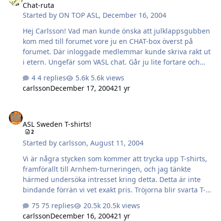
Chat-ruta
Started by
ON TOP ASL
,
December 16, 2004
Hej Carlsson! Vad man kunde önska att julklappsgubben
kom med till forumet vore ju en CHAT-box överst på
forumet. Där inloggade medlemmar kunde skriva rakt ut
i etern. Ungefär som VASL chat. Går ju lite fortare och
vore lite mer direkt/roligare, som ett komplement till det
4 replies
5.6k views
vanliga forumet. Ho Ho, finns det några snälla nördar på
carlsson
December 17, 2004
21 yr
forumet??????
ASL Sweden T-shirts!
ASL Sweden T-shirts!
2
Started by
carlsson
,
August 11, 2004
Vi är några stycken som kommer att trycka upp T-shirts,
framförallt till Arnhem-turneringen, och jag tänkte
härmed undersöka intresset kring detta. Detta är inte
bindande förrän vi vet exakt pris. Tröjorna blir svarta T-
shirtar. På ryggen är det tryck med en Hero och
75 replies
20.5k views
personligt namn. På armen alternativt bröstet kommer
carlsson
December 16, 2004
21 yr
ASL Sweden-loggan med en svensk flagga. Vi kommer