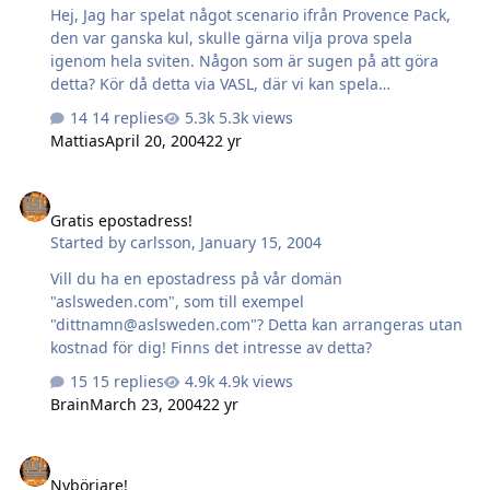
Hej, Jag har spelat något scenario ifrån Provence Pack,
den var ganska kul, skulle gärna vilja prova spela
igenom hela sviten. Någon som är sugen på att göra
detta? Kör då detta via VASL, där vi kan spela
omväxlande PBeM och live. Kör gärna netmeeting om du
14 replies
5.3k views
har Eyeball, Ventrilo eller dylikt. Någon som är på? Om vi
Mattias
April 20, 2004
22 yr
gör detta så väljer man Axis eller Allies så kör vi dem i
ordning. Skriv till mig på : daniel_spahr@hotmail.com.
Gratis epostadress!
Gratis epostadress!
Started by
carlsson
,
January 15, 2004
Vill du ha en epostadress på vår domän
"aslsweden.com", som till exempel
"dittnamn@aslsweden.com"? Detta kan arrangeras utan
kostnad för dig! Finns det intresse av detta?
15 replies
4.9k views
Brain
March 23, 2004
22 yr
Nybörjare!
Nybörjare!