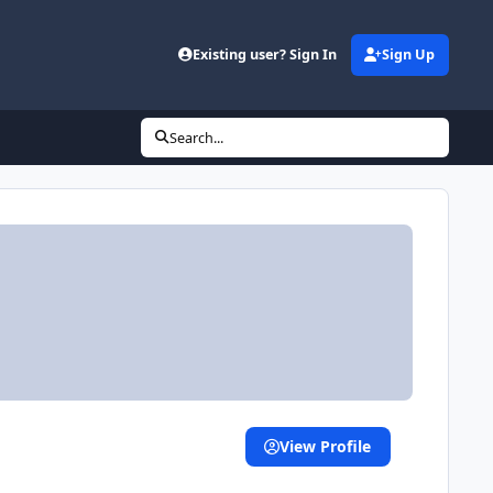
Existing user? Sign In
Sign Up
Search...
View Profile