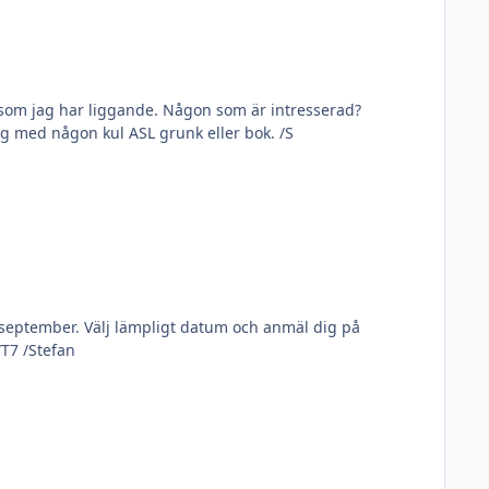
na som jag har liggande. Någon som är intresserad?
Kostnad=frakt plus valfritt bidrag till Ukraina JvM Ukraina Om du skickar med ett bevis på gåva till Ukraina slänger jag med någon kul ASL grunk eller bok. /S
i/september. Välj lämpligt datum och anmäl dig på
Googlelänken nedan. Vidarebefordra gärna till all asom kan vara intresserade. https://forms.gle/U4VBBpV9GU2sqGWT7 /Stefan