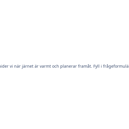
rar framåt. Fyll i frågeformuläret nedan om ni vill vara informerade/ delta framöver.