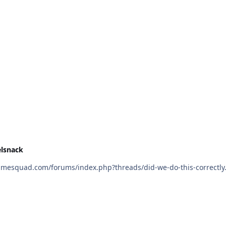
lsnack
nde tråd om samma ämne: https://gamesquad.com/forums/index.php?threads/did-we-do-this-c