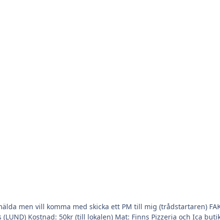
icka ett PM till mig (trådstartaren) FAKTA; Tid: 24 Maj 2026, start 10 - ? (vi har lokalen så länge
: 50kr (till lokalen) Mat: Finns Pizzeria och Ica butik i nära anslutning till lokale