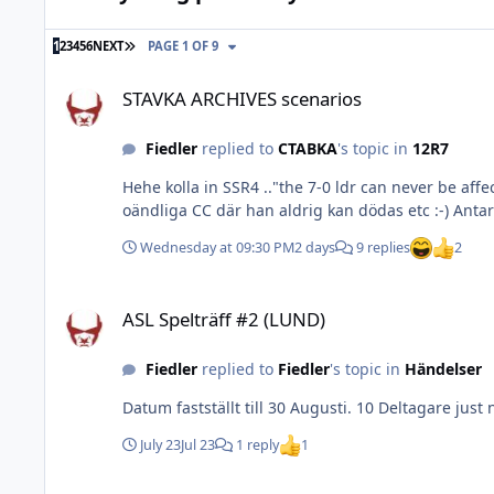
LAST PAGE
1
2
3
4
5
6
NEXT
PAGE 1 OF 9
STAVKA ARCHIVES scenarios
STAVKA ARCHIVES scenarios
Fiedler
replied to
CTABKA
's topic in
12R7
Hehe kolla in SSR4 .."the 7-0 ldr can never be af
oändliga CC där han aldrig kan dödas etc :-) Antar a
Wednesday at 09:30 PM
2 days
9 replies
2
ASL Spelträff #2 (LUND)
ASL Spelträff #2 (LUND)
Fiedler
replied to
Fiedler
's topic in
Händelser
Datum fastställt till 30 Augusti. 10 Deltagare just 
July 23
Jul 23
1 reply
1
Bortskänkes - ASL boxar