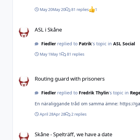
May 20
May 20
81 replies
1
ASL i Skåne
ASL i Skåne
Fiedler
replied to
Patrik
's topic in
ASL Social
May 1
May 1
81 replies
Routing guard with prisoners
Routing guard with prisoners
Fiedler
replied to
Fredrik Thylin
's topic in
Rege
En näraligga
April 28
Apr 28
2 replies
Skåne - Spelträff, we have a date
Skåne - Spelträff, we have a date