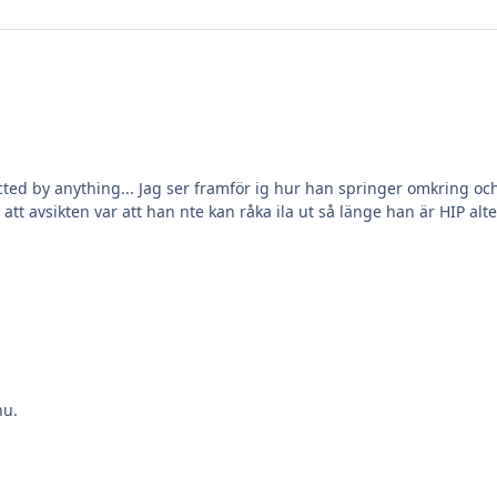
fected by anything... Jag ser framför ig hur han springer omkring 
tt avsikten var att han nte kan råka ila ut så länge han är HIP alter
nu.