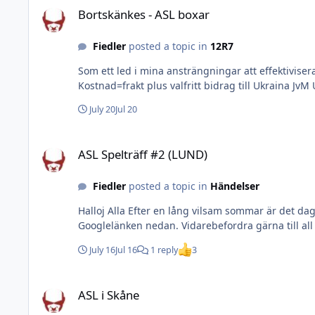
Bortskänkes - ASL boxar
Fiedler
posted a topic in
12R7
Som ett led i mina ansträngningar att effektiviser
July 20
Jul 20
ASL Spelträff #2 (LUND)
ASL Spelträff #2 (LUND)
Fiedler
posted a topic in
Händelser
Halloj Alla Efter en lång vilsam sommar är det da
July 16
Jul 16
1 reply
3
ASL i Skåne
ASL i Skåne