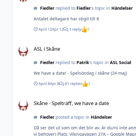
Fiedler
replied to
Fiedler
's topic in
Händelser
Antalet deltagare har stigit till 8
April 12
Apr 12
1 reply
1
ASL i Skåne
ASL i Skåne
Fiedler
replied to
Patrik
's topic in
ASL Social
We have a date! - Spelsöndag i skåne (24 maj)
April 8
Apr 8
81 replies
1
Skåne - Spelträff, we have a date
Skåne - Spelträff, we have a date
Fiedler
posted a topic in
Händelser
Då ser det ut som om det blir av. Är du/ni inte anmälda men vill komma med sk
vi behöver) Plats: Vikingavägen 27A – Google Maps (LUND) Kostnad