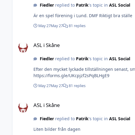
Fiedler
replied to
Patrik
's topic in
ASL Social
Är en spel förening i Lund. DMF Riktigt bra ställe
May 27
May 27
81 replies
ASL i Skåne
ASL i Skåne
Fiedler
replied to
Patrik
's topic in
ASL Social
Efter den mycket lyckade tillställningen senast, smider vi när järnet är varmt och plane
https://forms.gle/UKcpjzf2sPqBLHgE9
May 27
May 27
81 replies
ASL i Skåne
ASL i Skåne
Fiedler
replied to
Patrik
's topic in
ASL Social
Liten bilder från dagen