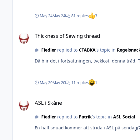
May 24
May 24
81 replies
3
Thickness of Sewing thread
Thickness of Sewing thread
Fiedler
replied to
CTABKA
's topic in
Regelsnac
Då blir det i fortsättningen, tveklöst, denna tråd. 
May 20
May 20
11 replies
1
ASL i Skåne
ASL i Skåne
Fiedler
replied to
Patrik
's topic in
ASL Social
En half squad kommer att strida i ASL på söndag(7