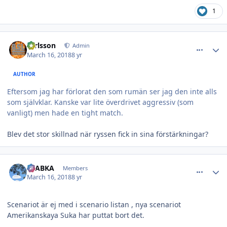
1
comment_24963
Author stats
carlsson
Admin
March 16, 2018
8 yr
AUTHOR
Eftersom jag har förlorat den som rumän ser jag den inte alls
som självklar. Kanske var lite överdrivet aggressiv (som
vanligt) men hade en tight match.
Blev det stor skillnad när ryssen fick in sina förstärkningar?
comment_24965
Author stats
CTABKA
Members
March 16, 2018
8 yr
Scenariot är ej med i scenario listan , nya scenariot
Amerikanskaya Suka har puttat bort det.