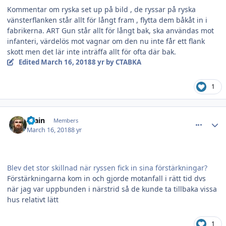
Kommentar om ryska set up på bild , de ryssar på ryska
vänsterflanken står allt för långt fram , flytta dem båkåt in i
fabrikerna. ART Gun står allt för långt bak, ska användas mot
infanteri, värdelös mot vagnar om den nu inte får ett flank
skott men det lär inte inträffa allt för ofta där bak.
Edited
March 16, 2018
8 yr
by CTABKA
1
comment_24966
Author stats
Brain
Members
March 16, 2018
8 yr
Blev det stor skillnad när ryssen fick in sina förstärkningar?
Förstärkningarna kom in och gjorde motanfall i rätt tid dvs
när jag var uppbunden i närstrid så de kunde ta tillbaka vissa
hus relativt lätt
1