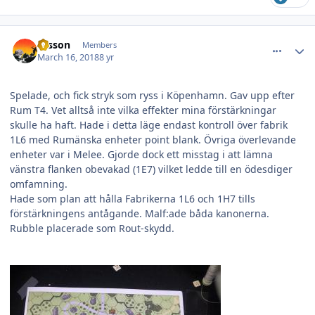
comment_24967
Author stats
Olsson
Members
March 16, 2018
8 yr
Spelade, och fick stryk som ryss i Köpenhamn. Gav upp efter
Rum T4. Vet alltså inte vilka effekter mina förstärkningar
skulle ha haft. Hade i detta läge endast kontroll över fabrik
1L6 med Rumänska enheter point blank. Övriga överlevande
enheter var i Melee. Gjorde dock ett misstag i att lämna
vänstra flanken obevakad (1E7) vilket ledde till en ödesdiger
omfamning.
Hade som plan att hålla Fabrikerna 1L6 och 1H7 tills
förstärkningens antågande. Malf:ade båda kanonerna.
Rubble placerade som Rout-skydd.