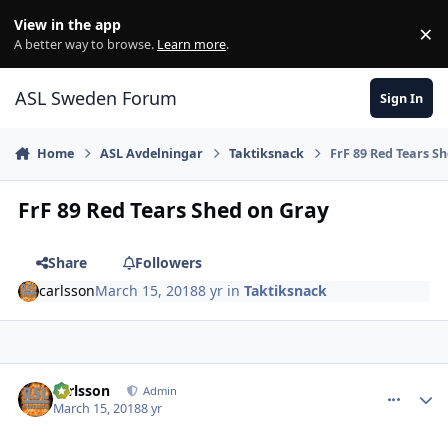
Skip to content
View in the app
×
Di
A better way to browse.
Learn more
.
ASL Sweden Forum
Sign In
Home
ASL Avdelningar
Taktiksnack
FrF 89 Red Tears S
FrF 89 Red Tears Shed on Gray
Share
Followers
carlsson
March 15, 2018
8 yr
in
Taktiksnack
comment_24960
Author stats
carlsson
Admin
March 15, 2018
8 yr