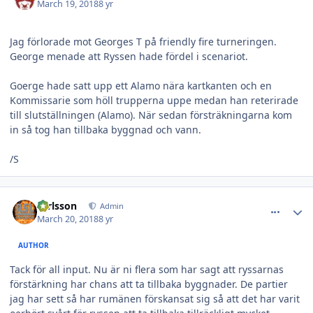
March 19, 2018
8 yr
Jag förlorade mot Georges T på friendly fire turneringen.
George menade att Ryssen hade fördel i scenariot.
Goerge hade satt upp ett Alamo nära kartkanten och en
Kommissarie som höll trupperna uppe medan han reterirade
till slutställningen (Alamo). När sedan försträkningarna kom
in så tog han tillbaka byggnad och vann.
/S
comment_24970
Author stats
carlsson
Admin
March 20, 2018
8 yr
AUTHOR
Tack för all input. Nu är ni flera som har sagt att ryssarnas
förstärkning har chans att ta tillbaka byggnader. De partier
jag har sett så har rumänen förskansat sig så att det har varit