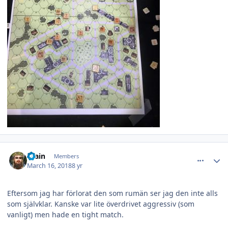
comment_24962
Author stats
Brain
Members
March 16, 2018
8 yr
Eftersom jag har förlorat den som rumän ser jag den inte alls
som självklar. Kanske var lite överdrivet aggressiv (som
vanligt) men hade en tight match.