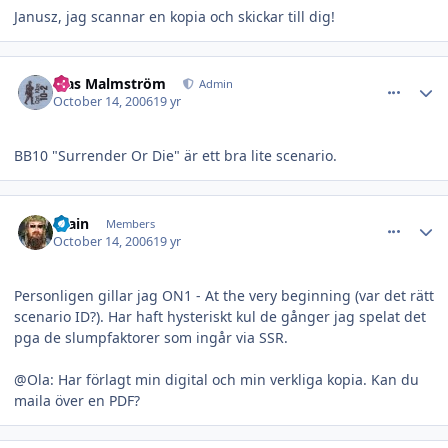
Janusz, jag scannar en kopia och skickar till dig!
comment_11146
Author stats
Klas Malmström
Admin
October 14, 2006
19 yr
BB10 "Surrender Or Die" är ett bra lite scenario.
comment_11147
Author stats
Brain
Members
October 14, 2006
19 yr
Personligen gillar jag ON1 - At the very beginning (var det rätt
scenario ID?). Har haft hysteriskt kul de gånger jag spelat det
pga de slumpfaktorer som ingår via SSR.
@Ola: Har förlagt min digital och min verkliga kopia. Kan du
maila över en PDF?