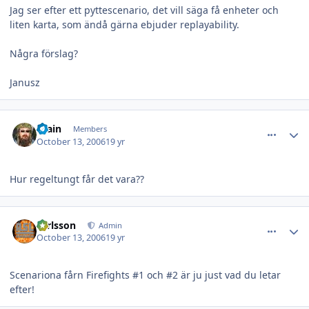
Jag ser efter ett pyttescenario, det vill säga få enheter och
liten karta, som ändå gärna ebjuder replayability.
Några förslag?
Janusz
comment_11134
Author stats
Brain
Members
October 13, 2006
19 yr
Hur regeltungt får det vara??
comment_11135
Author stats
carlsson
Admin
October 13, 2006
19 yr
Scenariona fårn Firefights #1 och #2 är ju just vad du letar
efter!