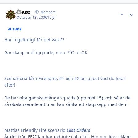
comment_11140
Author stats
Janusz
Members
October 13, 2006
19 yr
AUTHOR
Hur regeltungt får det vara??
Ganska grundläggande, men PTO är OK.
Scenariona fårn Firefights #1 och #2 är ju just vad du letar
efter!
De har ofta ganska många squads (upp mot 15), och så är de
så obalanserade att man kan sänka ett slagskepp med dem.
Mattias Friendly Fire scenario
Last Orders
.
Är det från FF2? Jag har det inte i alla fall. Hmmm, lite reklam