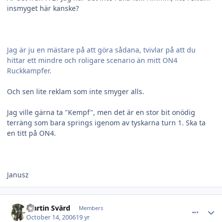
insmyget här kanske?
Jag är ju en mästare på att göra sådana, tvivlar på att du
hittar ett mindre och roligare scenario än mitt ON4
Ruckkampfer.
Och sen lite reklam som inte smyger alls.
Jag ville gärna ta "Kempf", men det är en stor bit onödig
terräng som bara springs igenom av tyskarna turn 1. Ska ta
en titt på ON4.
Janusz
comment_11145
Author stats
Martin Svärd
Members
October 14, 2006
19 yr