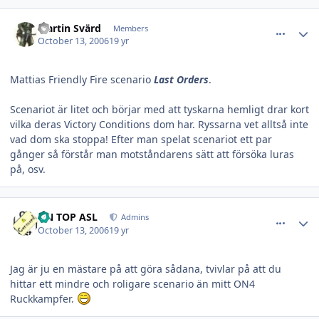
comment_11136
Author stats
Martin Svärd
Members
October 13, 2006
19 yr
Mattias Friendly Fire scenario
Last Orders
.
Scenariot är litet och börjar med att tyskarna hemligt drar kort
vilka deras Victory Conditions dom har. Ryssarna vet alltså inte
vad dom ska stoppa! Efter man spelat scenariot ett par
gånger så förstår man motståndarens sätt att försöka luras
på, osv.
comment_11137
Author stats
ON TOP ASL
Admins
October 13, 2006
19 yr
Jag är ju en mästare på att göra sådana, tvivlar på att du
hittar ett mindre och roligare scenario än mitt ON4
Ruckkampfer.