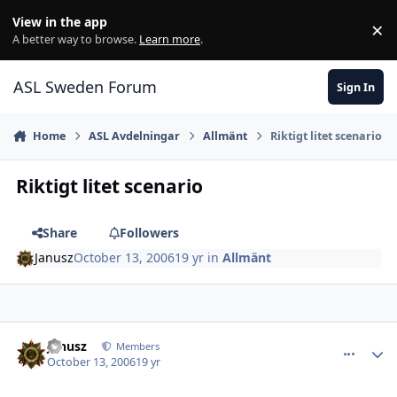
Skip to content
View in the app
×
Di
A better way to browse.
Learn more
.
ASL Sweden Forum
Sign In
Home
ASL Avdelningar
Allmänt
Riktigt litet scenario
Riktigt litet scenario
Share
Followers
Janusz
October 13, 2006
19 yr
in
Allmänt
comment_11133
Author stats
Janusz
Members
October 13, 2006
19 yr