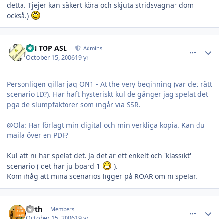
detta. Tjejer kan säkert köra och skjuta stridsvagnar dom
också.)
comment_11156
Author stats
ON TOP ASL
Admins
October 15, 2006
19 yr
Personligen gillar jag ON1 - At the very beginning (var det rätt
scenario ID?). Har haft hysteriskt kul de gånger jag spelat det
pga de slumpfaktorer som ingår via SSR.
@Ola: Har förlagt min digital och min verkliga kopia. Kan du
maila över en PDF?
Kul att ni har spelat det. Ja det är ett enkelt och 'klassikt'
scenario ( det har ju board 1
).
Kom ihåg att mina scenarios ligger på ROAR om ni spelar.
comment_11158
Author stats
larth
Members
October 15, 2006
19 yr