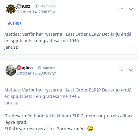
comment_11149
Author stats
Janusz
Members
October 14, 2006
19 yr
AUTHOR
Mattias: Varför har ryssarna i Last Order ELR2? Det är ju ändå
en spjutspets i en gradesarmé 1945.
Janusz
comment_11150
Author stats
Maglica
Admins
October 15, 2006
19 yr
Mattias: Varför har ryssarna i Last Order ELR2? Det är ju ändå
en spjutspets i en gradesarmé 1945.
Janusz
Gradesarmén hade faktiskt bara ELR 2, dom var ju trots allt av
lägre grad.
ELR 4+ var reserverat för Gardesarmén.