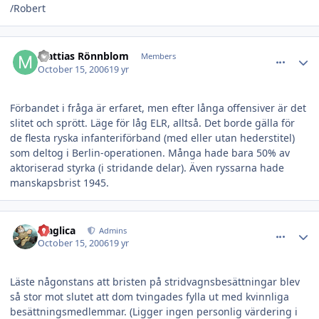
/Robert
comment_11153
Author stats
Mattias Rönnblom
Members
October 15, 2006
19 yr
Förbandet i fråga är erfaret, men efter långa offensiver är det
slitet och sprött. Läge för låg ELR, alltså. Det borde gälla för
de flesta ryska infanteriförband (med eller utan hederstitel)
som deltog i Berlin-operationen. Många hade bara 50% av
aktoriserad styrka (i stridande delar). Även ryssarna hade
manskapsbrist 1945.
comment_11155
Author stats
Maglica
Admins
October 15, 2006
19 yr
Läste någonstans att bristen på stridvagnsbesättningar blev
så stor mot slutet att dom tvingades fylla ut med kvinnliga
besättningsmedlemmar. (Ligger ingen personlig värdering i