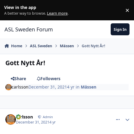
Skip to content
View in the app
×
Di
A better way to browse.
Learn more
.
ASL Sweden Forum
Sign In
Home
ASL Sweden
Mässen
Gott Nytt År!
Gott Nytt År!
Share
Followers
carlsson
December 31, 2021
4 yr
in
Mässen
comment_28682
Author stats
carlsson
Admin
December 31, 2021
4 yr