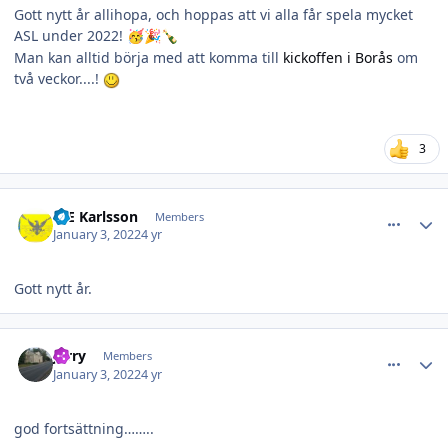
Gott nytt år allihopa, och hoppas att vi alla får spela mycket
ASL under 2022!
🥳
🎉
🍾
Man kan alltid börja med att komma till
kickoffen i Borås
om
två veckor....!
3
comment_28689
Author stats
B-E Karlsson
Members
January 3, 2022
4 yr
Gott nytt år.
comment_28690
Author stats
Jerry
Members
January 3, 2022
4 yr
god fortsättning……..