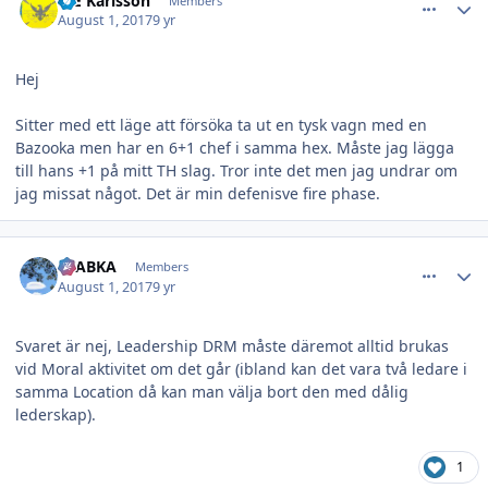
B-E Karlsson
Members
August 1, 2017
9 yr
Hej
Sitter med ett läge att försöka ta ut en tysk vagn med en
Bazooka men har en 6+1 chef i samma hex. Måste jag lägga
till hans +1 på mitt TH slag. Tror inte det men jag undrar om
jag missat något. Det är min defenisve fire phase.
comment_24395
Author stats
CTABKA
Members
August 1, 2017
9 yr
Svaret är nej, Leadership DRM måste däremot alltid brukas
vid Moral aktivitet om det går (ibland kan det vara två ledare i
samma Location då kan man välja bort den med dålig
lederskap).
1