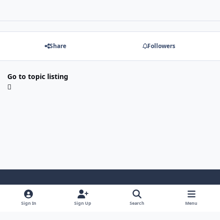
Share
Followers
Go to topic listing
Light Mode
Dark Mode
System Preference
Sign In
Sign Up
Search
Menu
Cookies