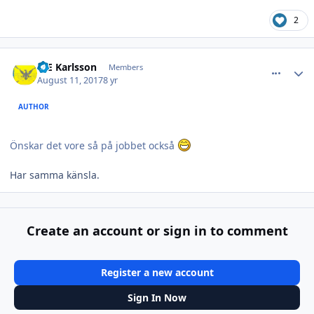
2
comment_24412
Author stats
B-E Karlsson
Members
August 11, 2017
8 yr
AUTHOR
Önskar det vore så på jobbet också
Har samma känsla.
Create an account or sign in to comment
Register a new account
Sign In Now