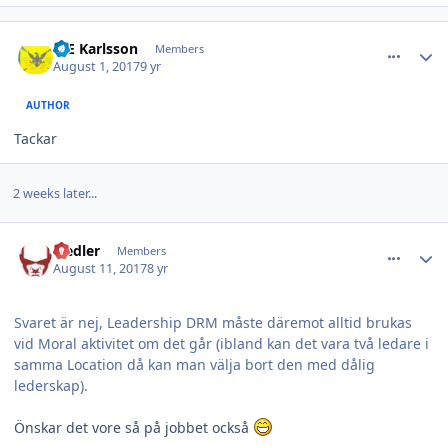
comment_24396
Author stats
B-E Karlsson
Members
August 1, 2017
9 yr
AUTHOR
Tackar
2 weeks later...
comment_24410
Author stats
Fiedler
Members
August 11, 2017
8 yr
Svaret är nej, Leadership DRM måste däremot alltid brukas
vid Moral aktivitet om det går (ibland kan det vara två ledare i
samma Location då kan man välja bort den med dålig
lederskap).
Önskar det vore så på jobbet också