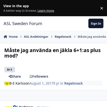
Skip to content
View in the app
×
Di
A better way to browse.
Learn more
.
ASL Sweden Forum
Sign In
Home
ASL Avdelningar
Regelsnack
Måste jag använda 
Måste jag använda en jäkla 6+1:as plus
mod?
6+1
Share
Followers
B-E Karlsson
August 1, 2017
9 yr
in
Regelsnack
comment_24394
Author stats