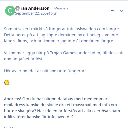
comment_16706
Author stats
Göran Andersson
Members
September 22, 2009
16 yr
Som ni säkert märkt så fungerar inte aslsweden.com längre.
Detta beror på att jag köpte domänen av ett bolag som inte
längre finns, och nu kommer jag inte åt domänen längre.
Vi kommer ligga här på Trojan Games under tiden, till dess att
domäntjafset är löst.
Hör av er om det är nåt som inte fungerar!
Andreas! Om du har någon databas med medlemmars
mailadress kanske du skulle dra ett massmail med info om
hur de ska göra? Nackdelen är förstås att alla oseriösa spam-
infiltratörer kanske får info även de?