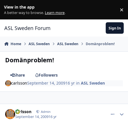
Skip to content
View in the app
×
Di
A better way to browse.
Learn more
.
ASL Sweden Forum
Sign In
Home
ASL Sweden
ASL Sweden
Domänproblem!
Domänproblem!
Share
Followers
carlsson
September 14, 2009
16 yr
in
ASL Sweden
comment_16682
Author stats
carlsson
Admin
September 14, 2009
16 yr