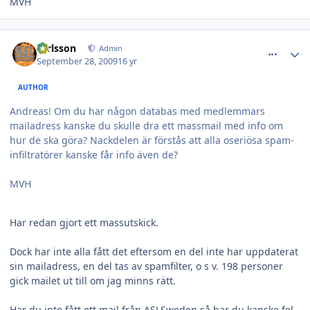
MVH
comment_16728
Author stats
carlsson
Admin
September 28, 2009
16 yr
AUTHOR
Andreas! Om du har någon databas med medlemmars
mailadress kanske du skulle dra ett massmail med info om
hur de ska göra? Nackdelen är förstås att alla oseriösa spam-
infiltratörer kanske får info även de?
MVH
Har redan gjort ett massutskick.
Dock har inte alla fått det eftersom en del inte har uppdaterat
sin mailadress, en del tas av spamfilter, o s v. 198 personer
gick mailet ut till om jag minns rätt.
Har du inte fått ett mail från ASLSweden så har du kanske fel