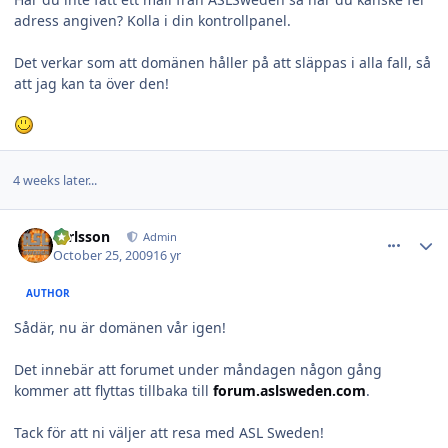
adress angiven? Kolla i din kontrollpanel.
Det verkar som att domänen håller på att släppas i alla fall, så
att jag kan ta över den!
4 weeks later...
comment_16838
Author stats
carlsson
Admin
October 25, 2009
16 yr
AUTHOR
Sådär, nu är domänen vår igen!
Det innebär att forumet under måndagen någon gång
kommer att flyttas tillbaka till
forum.aslsweden.com
.
Tack för att ni väljer att resa med ASL Sweden!