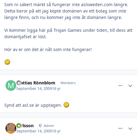
Som ni säkert märkt så fungerar inte aslsweden.com längre.
Detta beror på att jag köpte domänen av ett bolag som inte
längre finns, och nu kommer jag inte åt domänen längre.
Vi kommer ligga här på Trojan Games under tiden, till dess att
domäntjafset är löst.
Hör av er om det är nåt som inte fungerar!
comment_16683
Author stats
Mattias Rönnblom
Members
September 14, 2009
16 yr
Synd att asl.se är upptagen.
comment_16684
Author stats
carlsson
Admin
September 14, 2009
16 yr