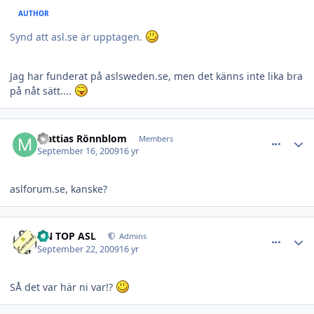
AUTHOR
Synd att asl.se är upptagen.
Jag har funderat på aslsweden.se, men det känns inte lika bra
på nåt sätt....
comment_16691
Author stats
Mattias Rönnblom
Members
September 16, 2009
16 yr
aslforum.se, kanske?
comment_16705
Author stats
ON TOP ASL
Admins
September 22, 2009
16 yr
SÅ det var här ni var!?