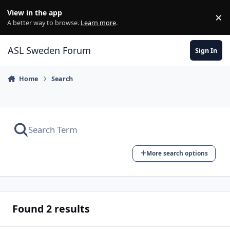
Skip to content
View in the app
×
Di
A better way to browse.
Learn more
.
ASL Sweden Forum
Sign In
Home
Search
More search options
Found 2 results