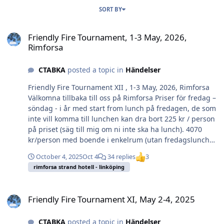
SORT BY
Friendly Fire Tournament, 1-3 May, 2026, Rimforsa
Friendly Fire Tournament, 1-3 May, 2026,
Rimforsa
CTABKA
posted a topic in
Händelser
Friendly Fire Tournament XII , 1-3 May, 2026, Rimforsa
Välkomna tillbaka till oss på Rimforsa Priser för fredag –
söndag - i år med start from lunch på fredagen, de som
inte vill komma till lunchen kan dra bort 225 kr / person
på priset (säg till mig om ni inte ska ha lunch). 4070
kr/person med boende i enkelrum (utan fredagslunch
3845 kr) 3625 kr/person med delat boende i dubbelrum
October 4, 2025
Oct 4
34 replies
3
(utan fredagslunch 3400 kr). I ovan pris ingår även
rimforsa strand hotell - linköping
lokalhyra för turnerings-lokal/-avgift. Vi ser fram emot
att få ta hand om er igen. Bästa hälsningar Veronica,
Friendly Fire Tournament XI, May 2-4, 2025
Rimforsa Strand Tel: 0494-792 90 Fredrika Bremers allé
Friendly Fire Tournament XI, May 2-4, 2025
2, 590 46 Rimforsa Incheckning kl 14:00 Turneringslokal
bokat från fredag 15:00 till söndag 15:00. Fredag Går att
CTABKA
posted a topic in
Händelser
avboka lunch (kl 13:00) om man ankommer senare.