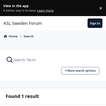
Skip to content
View in the app
×
Di
A better way to browse.
Learn more
.
ASL Sweden Forum
Sign In
Home
Search
More search options
Found 1 result