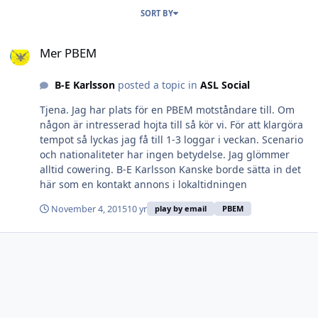
SORT BY
Mer PBEM
Mer PBEM
B-E Karlsson
posted a topic in
ASL Social
Tjena. Jag har plats för en PBEM motståndare till. Om
någon är intresserad hojta till så kör vi. För att klargöra
tempot så lyckas jag få till 1-3 loggar i veckan. Scenario
och nationaliteter har ingen betydelse. Jag glömmer
alltid cowering. B-E Karlsson Kanske borde sätta in det
här som en kontakt annons i lokaltidningen
November 4, 2015
10 yr
play by email
PBEM