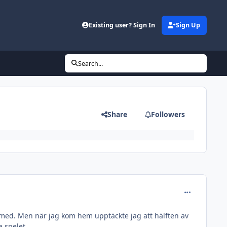
Existing user? Sign In
Sign Up
Search...
Share
Followers
comment_257
as med. Men när jag kom hem upptäckte jag att hälften av
a spelet.