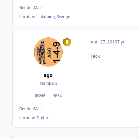
Gender:
Male
Location:
Linköping, Sverige
April 27, 2019
7 yr
Tack
ago
Members
266
64
posts
Reputation
Gender:
Male
Location:
Örebro