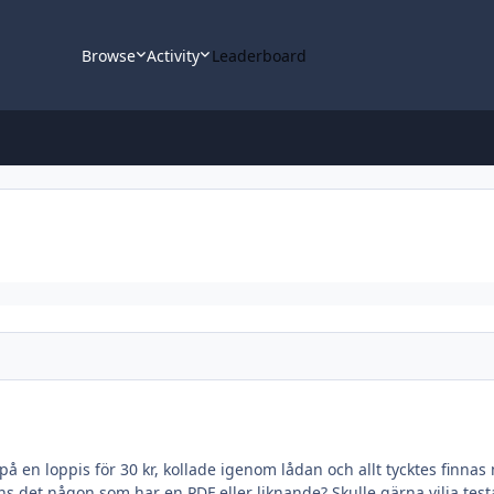
Browse
Activity
Leaderboard
på en loppis för 30 kr, kollade igenom lådan och allt tycktes finn
s det någon som har en PDF eller liknande? Skulle gärna vilja test