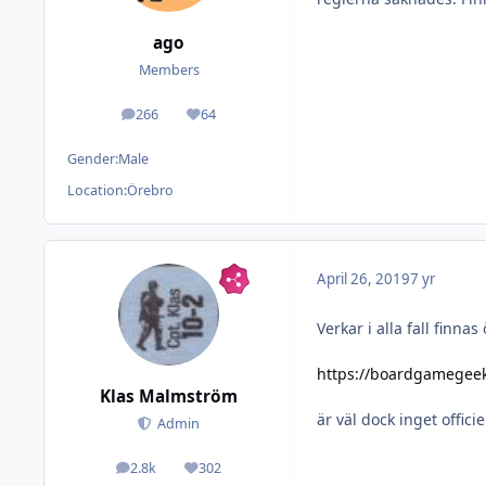
ago
Members
266
64
posts
Reputation
Gender:
Male
Location:
Örebro
April 26, 2019
7 yr
Verkar i alla fall finnas
https://boardgamegeek
Klas Malmström
är väl dock inget officiel
Admin
2.8k
302
posts
Reputation