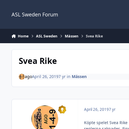
Skip to content
ASL Sweden Forum
Home
ASL Sweden
Mässen
Svea Rike
Svea Rike
ago
April 26, 2019
7 yr
in
Mässen
April 26, 2019
7 yr
Köpte spelet Svea Rike 
reglerna saknades. Finn