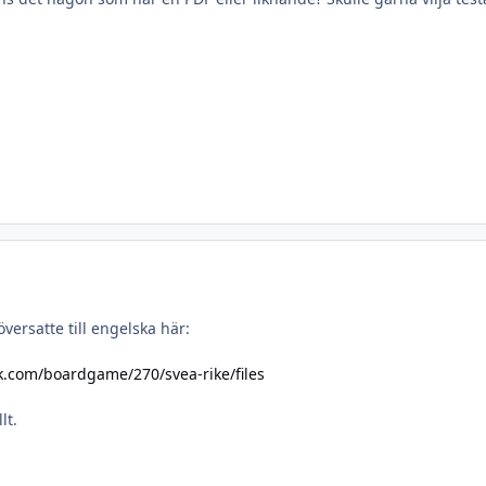
 översatte till engelska här:
.com/boardgame/270/svea-rike/files
lt.