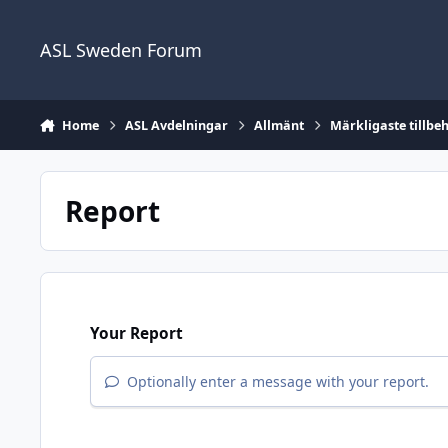
Skip to content
ASL Sweden Forum
Home
ASL Avdelningar
Allmänt
Märkligaste tillbe
Report
Your Report
Optionally enter a message with your report.