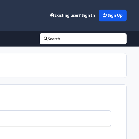
Existing user? Sign In
Sign Up
Search...