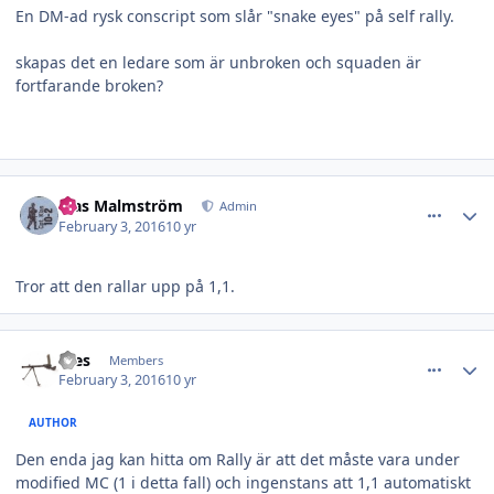
En DM-ad rysk conscript som slår "snake eyes" på self rally.
skapas det en ledare som är unbroken och squaden är
fortfarande broken?
comment_23244
Author stats
Klas Malmström
Admin
February 3, 2016
10 yr
Tror att den rallar upp på 1,1.
comment_23247
Author stats
Wes
Members
February 3, 2016
10 yr
AUTHOR
Den enda jag kan hitta om Rally är att det måste vara under
modified MC (1 i detta fall) och ingenstans att 1,1 automatiskt