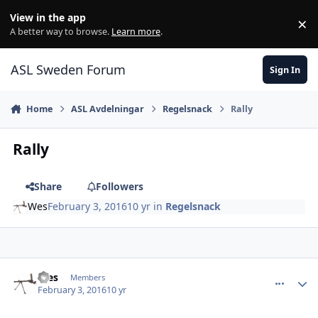
Skip to content
View in the app
×
Di
A better way to browse.
Learn more
.
ASL Sweden Forum
Sign In
Home
ASL Avdelningar
Regelsnack
Rally
Rally
Share
Followers
Wes
February 3, 2016
10 yr
in
Regelsnack
comment_23236
Author stats
Wes
Members
February 3, 2016
10 yr