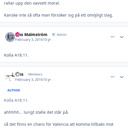
rallar upp den oavsett moral.
Kanske inte så ofta man försöker sig på ett omöjligt slag.
comment_23249
Author stats
Klas Malmström
Admin
February 3, 2016
10 yr
Kolla A18.11.
comment_23251
Author stats
Wes
Members
February 3, 2016
10 yr
AUTHOR
Kolla A18.11.
ahhhhh... lurigt ställe det står på.
så det finns en chans för Valencia att komma tillbaks mot