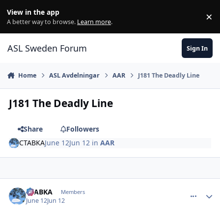
Skip to content
View in the app
×
Di
A better way to browse.
Learn more
.
ASL Sweden Forum
Sign In
Home
ASL Avdelningar
AAR
J181 The Deadly Line
J181 The Deadly Line
Share
Followers
CTABKA
June 12
Jun 12
in
AAR
comment_38792
Author stats
CTABKA
Members
June 12
Jun 12