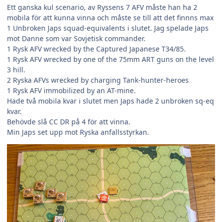
Ett ganska kul scenario, av Ryssens 7 AFV måste han ha 2
mobila för att kunna vinna och måste se till att det finnns max
1 Unbroken Japs squad-equivalents i slutet. Jag spelade Japs
mot Danne som var Sovjetisk commander.
1 Rysk AFV wrecked by the Captured Japanese T34/85.
1 Rysk AFV wrecked by one of the 75mm ART guns on the level
3 hill.
2 Ryska AFVs wrecked by charging Tank-hunter-heroes
1 Rysk AFV immobilized by an AT-mine.
Hade två mobila kvar i slutet men Japs hade 2 unbroken sq-eq
kvar.
Behövde slå CC DR på 4 för att vinna.
Min Japs set upp mot Ryska anfallsstyrkan.