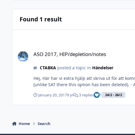
Found 1 result
ASO 2017, HIP/depletion/notes
ASO 2017, HIP/depletion/notes
CTABKA
posted a topic in
Händelser
Hej, Här har vi extra hjälp att skriva ut för att komma ihåg vad man har för varje scenario: - HIP of units / Guns & Fortifications. - Bore Sighting available for the defender
(unlike SAT there this option has been deleted). - Ammo depletion available. Skriver ut en bunt A4, och klipper ut dem, lämnar dem på Tournament directors bord, bara att gå
och hämta när scenar
January 20, 2017
9 yr
3 replies
1
24/2 - 26/2
Home
Search