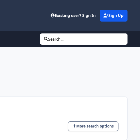
Existing user? Sign In
Sign Up
Search...
More search options