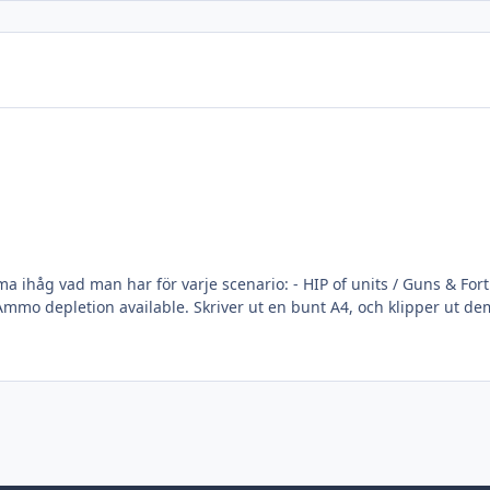
io valet har gjorts. ASO 2017 HIP-depletion-notes.pdf